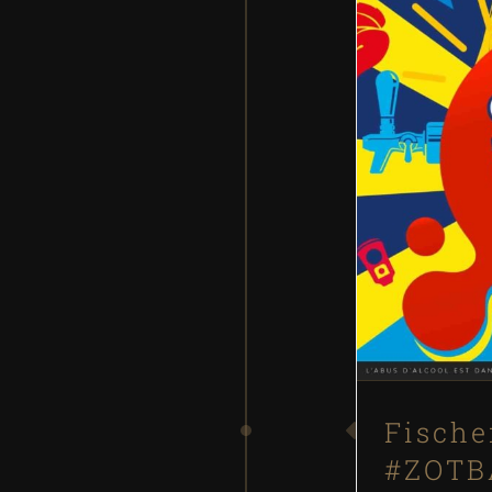
Fische
Fische
#ZOTB