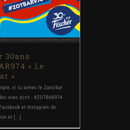
Blog
News
ZotBar
r 30ans
AR974 « Le
ar »
mple, si tu aimes le Zanzibar
idéo avec écrit : #ZOTBAR974
 Facebook et Instagram de
on et [...]