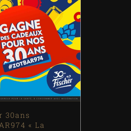
r 30ans #ZOTBAR974 « La
Cerise »
Blog
Évènements
News
r 30ans
AR974 « La