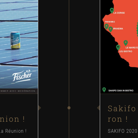
e de La
Saki
Conc
e
Sakifo
nion !
ron !
La Réunion !
SAKIFO 2020