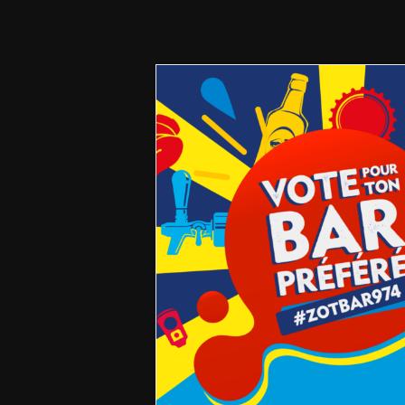
Fischer 30ans #ZOTBAR9
Downtown »
Non classé