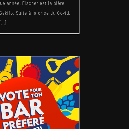
 année, Fischer est la bière
 Sakifo. Suite à la crise du Covid,
...]
r 30ans #ZOTBAR974 « Le
Zanzibar »