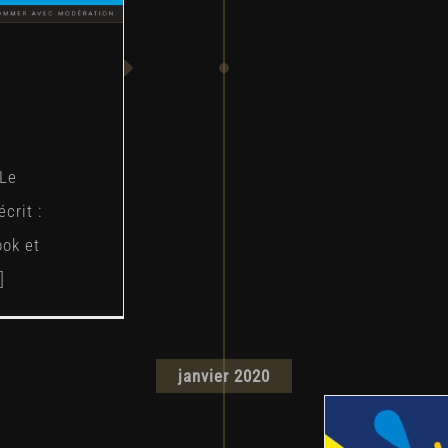
e
 Le
crit :
ok et
]
janvier 2020