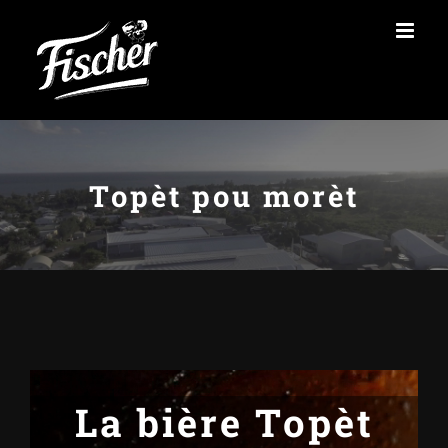
Passer
au
contenu
Topèt pou morèt
La bière Topèt