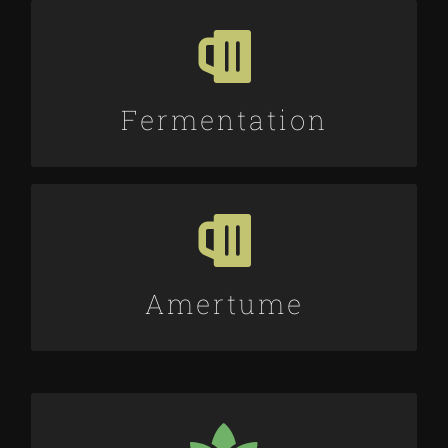
BASSE
Fermentation
15 IBU
Légère amertume.
Amertume