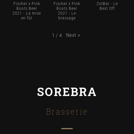
Fischer x Pink
Fischer x Pink
ZotBar - Le
Boots Beer
Boots Beer
Best Off
2021 - La mise
2021 - Le
en fût
brassage
Next
»
1
/
4
SOREBRA
Brasserie