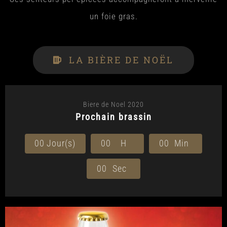
un foie gras.
LA BIÈRE DE NOËL
Biere de Noel 2020
Prochain brassin
0
0
Jour(s)
0
0
H
0
0
Min
0
0
Sec